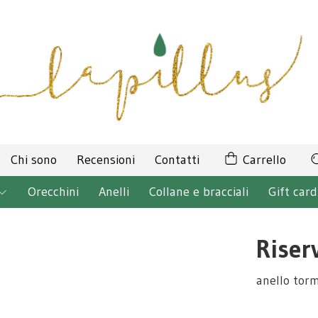
Chi sono
Recensioni
Contatti
Carrello
Orecchini
Anelli
Collane e bracciali
Gift card
Riser
anello torm