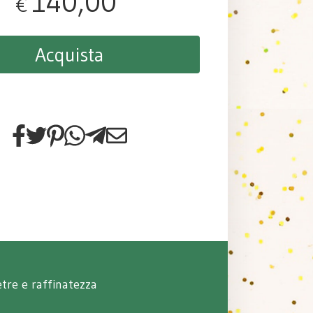
140,00
€
Acquista
ietre e raffinatezza