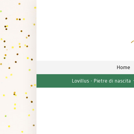
Home
Lovillus - Pietre di nascita