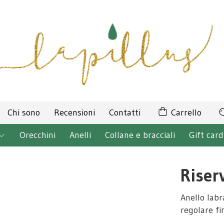
Chi sono
Recensioni
Contatti
Carrello
Orecchini
Anelli
Collane e bracciali
Gift card
Riser
Anello lab
regolare fi