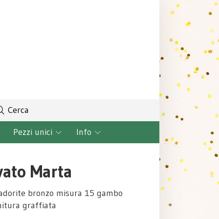
Cerca
Pezzi unici
Info
vato Marta
radorite bronzo misura 15 gambo
nitura graffiata