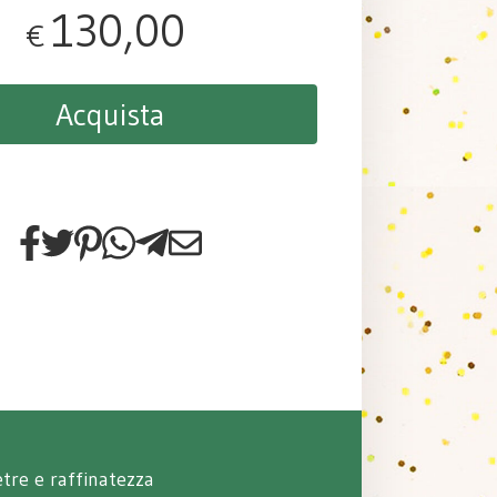
130,00
€
Acquista
ietre e raffinatezza